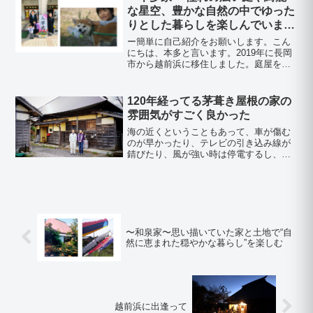
息子は動...
な星空、豊かな自然の中でゆった
りとした暮らしを楽しんでいま
す。
ー簡単に自己紹介をお願いします。こん
にちは、本多と言います。2019年に長岡
市から越前浜に移住しました。庭屋を生
業としています。私は長岡出身で、妻は
群馬出身です。ーなぜ角田地区に移住し
たのですか？自然が豊かで、子供達が自
120年経ってる茅葺き屋根の家の
由に走り回れる庭があ...
雰囲気がすごく良かった
海の近くということもあって、車が傷む
のが早かったり、テレビの引き込み線が
錆びたり、風が強い時は停電するし、ラ
ジオの電波が入らないこともあるけど、
そういったことを補っても余りあるくら
い、今は越前浜に移住してきて良かった
って思ってます。
〜和泉家〜思い描いていた家と土地で“自
然に恵まれた穏やかな暮らし”を楽しむ
越前浜に出逢って