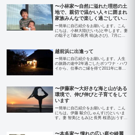
ど思い描いていたような家、土地がここ
〜小林家〜自然に溢れた理想の土
でした。 ー今...
地で、親切で温かい人々に囲まれ
家族みんなで楽しく過ごしていま
す。
ー簡単に自己紹介をお願いします。こん
にちは、小林大陸(だいち)と申します。妻
の聡子と7歳の長男 暁(あさひ)、7月に産
まれたばかりの次男 櫂(かいり)の4人家族
です。ーなぜ角田地区に移住したのです
か？自然の多い所で子育てがしたいと思
越前浜に出逢って
っていた...
ー簡単に自己紹介をお願いします。人生
の旅路の途中2年過ごしたボツワナ・ハワ
イから、仕事のご縁を得て2011年に単身
新潟に辿り着き、そして昨年（2022
年）、家族と共に越前浜にまいりまし
た。世界に向けて革新的な動物生産技術
を発表することを目標...
〜伊藤家〜大好きな海と山がある
環境で、伸び伸びと子育てをして
います
ー簡単に自己紹介をお願いします。こん
にちは。伊藤 駿介(しゅんすけ)といいま
す。妻 智美(ともみ)と長男 桜丞(おうす
け)、7月には次男が産まれる予定でもう
すぐ4人家族になります。好きなことはス
ノーボード、妻はヨガと泳ぐこと、3歳の
〜本多家〜 憧れの広い庭や綺麗