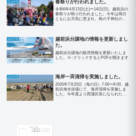
に、新しく移住してきた世帯と、これか
春祭りが行われました。
ニュース
ら移...
令和6年4月13日(土)〜14日(日)、越前浜の
春祭りが執り行われました。今年は両日
ともにお天気に恵まれ、鳥の子神社のソ
メイヨシノは満開でした。13日(土)午前9
時から、2台の山車流しがスタート。午後
7時から、越前浜海水浴場駐車場にて、民
謡...
越前浜分譲地の情報を更新しまし
ニュース
た。
越前浜分譲地の販売情報を更新いたしま
した。※↑クリックするとPDFが開きます
海岸一斉清掃を実施しました。
ニュース
2026年7月20日（海の日）7:00〜8:00、越
前浜海水浴場にて、海岸清掃を実施しま
した。今年度より西蒲区長になられた佐
久間様も駆け付けて下さり、ご挨拶を頂
きました。普段は佐渡ヶ島が一望出来る
海岸ですが、この日はあいにく靄がかか
り、佐渡...