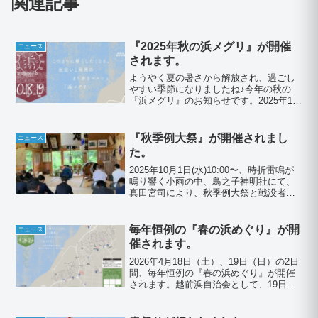
関連記事
『2025年秋の浜メグリ』が開催
ニュース
されます。
ようやく夏の暑さから解放され、過ごし
やすい季節になりましたね♪今年の秋の
『浜メグリ』のお知らせです。2025年10
月18日（土）、19日（日）の2日間、開催
されます。会場ごとに開催日時が異なり
ますので、マップをご覧になってお越し
『秋季例大祭』が開催されまし
ニュース
下さい。📥パ...
た。
2025年10月1日(水)10:00〜、時折雷鳴が
鳴り響く小雨の中、鳥之子神明社にて、
真田宮司により、秋季例大祭と戦没者慰
霊祭が、厳かに執り行われました。秋の
収穫に感謝し、越前浜地区の安寧を祈願
しました。
毎年恒例の『春の浜めぐり』が開
ニュース
催されます。
2026年4月18日（土）、19日（日）の2日
間、毎年恒例の『春の浜めぐり』が開催
されます。越前浜自治会として、19日
（日）11:00〜16:00ふれあいセンターに
て、『よろず相談会』をしています。特