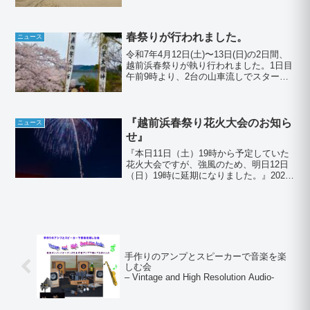
組北栄建設株式会社巻厚生保護女性部地
元参加者 合計164名でした。ご参加あり
がとうございました。
春祭りが行われました。
ニュース
令和7年4月12日(土)〜13日(日)の2日間、
越前浜春祭りが執り行われました。1日目
午前9時より、2台の山車流しでスタート
しました。午後7時から越前浜海水浴場に
て、民謡流し、花火大会が開催されまし
た。打ち上げ場所が昨年から角田浜側へ
移り、...
『越前浜春祭り花火大会のお知ら
ニュース
せ』
『本日11日（土）19時から予定していた
花火大会ですが、強風のため、明日12日
（日）19時に延期になりました。』2026
年4月11日(土)19:00より、春祭りの盛況行
事の一環として、花火大会が開催されま
す。（雨天時は12日（日）に順延）打...
手作りのアンプとスピーカーで音楽を楽
しむ会
– Vintage and High Resolution Audio-