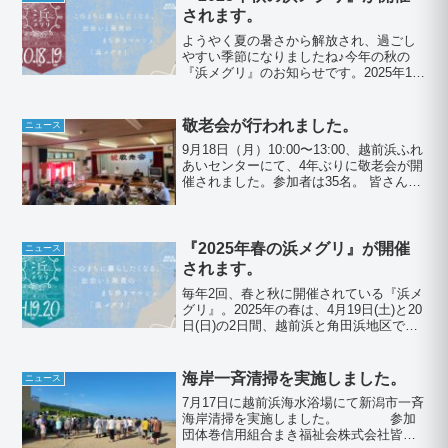
されます。
ようやく夏の暑さから解放され、過ごし
やすい季節になりましたね♪今年の秋の
『浜メグリ』のお知らせです。2025年10
月18日（土）、19日（日）の2日間、開催
されます。会場ごとに開催日時が異なり
ますので、マップをご覧になってお越し
敬老会が行われました。
ニュース
下さい。📥パ...
9月18日（月）10:00〜13:00、越前浜ふれ
あいセンターにて、4年ぶりに敬老会が開
催されました。参加者は35名。 皆さん、
おめかしして来場。特に女性陣はいつも
以上にお綺麗でした(^-^)式典は定刻通り
に始まり、粛々と執り行われました。...
『2025年春の浜メグリ』が開催
ニュース
されます。
毎年2回、春と秋に開催されている『浜メ
グリ』。2025年の春は、4月19日(土)と20
日(日)の2日間、越前浜と角田浜地区で開
催します。パンフレットを掲載していま
すので、興味のある方は足をお運び下さ
い。お待ちしております。♪📥パンフレッ
海岸一斉清掃を実施しました。
ニュース
トを...
7月17日に越前浜海水浴場にて新潟市一斉
海岸清掃を実施しました。 参加
団体巻信用組合まき福祉会株式会社皆川